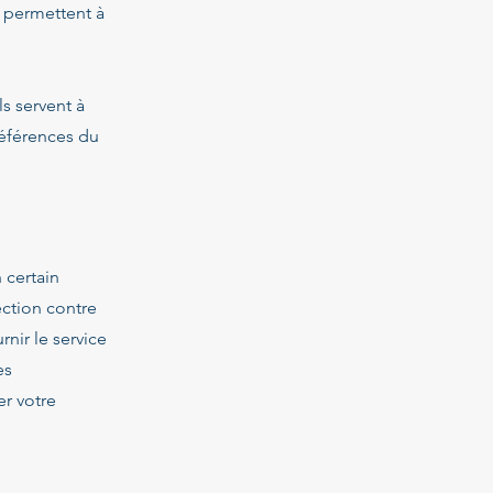
s permettent à
ls servent à
références du
 certain
ection contre
rnir le service
es
er votre