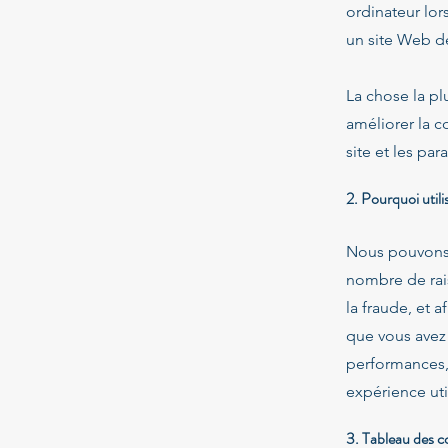
ordinateur lor
un site Web de 
La chose la pl
améliorer la c
site et les par
2. Pourquoi util
Nous pouvons u
nombre de rais
la fraude, et a
que vous avez c
performances, 
expérience util
3. Tableau des c