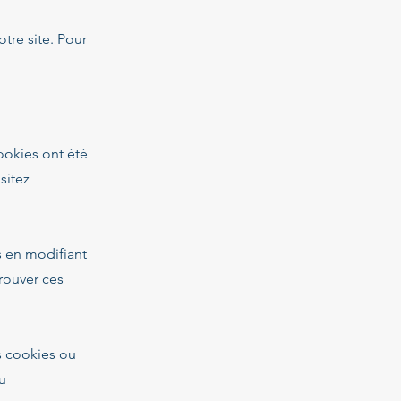
tre site. Pour
ookies ont été
sitez
s en modifiant
rouver ces
s cookies ou
u