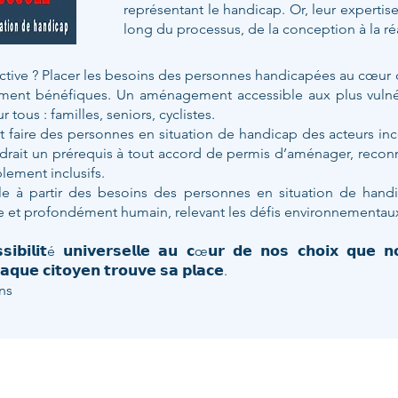
représentant le handicap. Or, leur expertise 
long du processus, de la conception à la réa
ective ? Placer les besoins des personnes handicapées au cœur d
lement bénéfiques. Un aménagement accessible aux plus vulné
 tous : familles, seniors, cyclistes.
it faire des personnes en situation de handicap des acteurs in
endrait un prérequis à tout accord de permis d’aménager, recon
lement inclusifs.
ille à partir des besoins des personnes en situation de handi
e et profondément humain, relevant les défis environnementaux s
𝘀𝗶𝗯𝗶𝗹𝗶𝘁é 𝘂𝗻𝗶𝘃𝗲𝗿𝘀𝗲𝗹𝗹𝗲 𝗮𝘂 𝗰œ𝘂𝗿 𝗱𝗲 𝗻𝗼𝘀 𝗰𝗵𝗼𝗶𝘅 𝗾𝘂𝗲 𝗻
𝗮𝗾𝘂𝗲 𝗰𝗶𝘁𝗼𝘆𝗲𝗻 𝘁𝗿𝗼𝘂𝘃𝗲 𝘀𝗮 𝗽𝗹𝗮𝗰𝗲.
ns