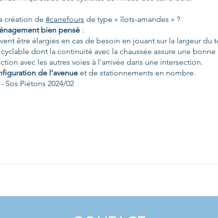
la création de
#carrefours
de type « îlots-amandes » ?
énagement bien pensé
:
nt être élargies en cas de besoin en jouant sur la largeur du te
 cyclable dont la continuité avec la chaussée assure une bonn
nction avec les autres voies à l'arrivée dans une intersection.
figuration de l’avenue
et de stationnements en nombre.
- Sos Piétons 2024/02