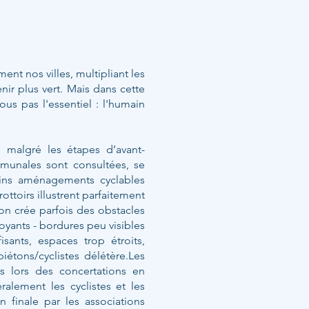
ent nos villes, multipliant les
ir plus vert. Mais dans cette
ous pas l'essentiel : l'humain
 malgré les étapes d’avant-
mmunales sont consultées, se
tains aménagements cyclables
rottoirs illustrent parfaitement
 on crée parfois des obstacles
oyants - bordures peu visibles
isants, espaces trop étroits,
iétons/cyclistes délétère.Les
s lors des concertations en
ralement les cyclistes et les
n finale par les associations