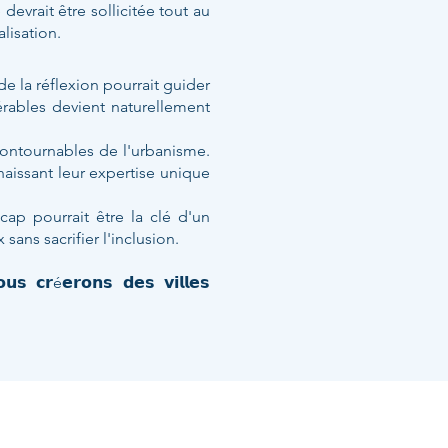
devrait être sollicitée tout au
lisation.
e la réflexion pourrait guider
rables devient naturellement
contournables de l'urbanisme.
naissant leur expertise unique
cap pourrait être la clé d'un
ans sacrifier l'inclusion.
𝘂𝘀 𝗰𝗿é𝗲𝗿𝗼𝗻𝘀 𝗱𝗲𝘀 𝘃𝗶𝗹𝗹𝗲𝘀