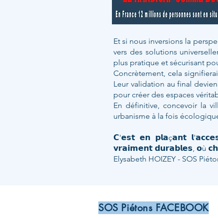
Et si nous inversions la persp
vers des solutions universel
plus pratique et sécurisant pour
Concrètement, cela signifiera
Leur validation au final devi
pour créer des espaces véritab
En définitive, concevoir la v
urbanisme à la fois écologiqu
𝗖'𝗲𝘀𝘁 𝗲𝗻 𝗽𝗹𝗮ç𝗮𝗻𝘁 𝗹'𝗮𝗰𝗰𝗲
𝘃𝗿𝗮𝗶𝗺𝗲𝗻𝘁 𝗱𝘂𝗿𝗮𝗯𝗹𝗲𝘀, 𝗼ù 𝗰𝗵
Elysabeth HOIZEY - SOS Piéto
SOS Piétons FACEBOOK