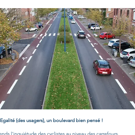
galité (des usagers), un boulevard bien pensé !
ds l'inquiétude des cyclistes au niveau des carrefours.